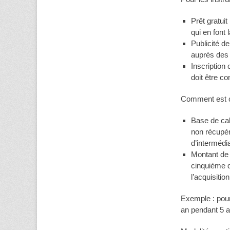
Prêt gratuit
qui en font
Publicité de
auprès des 
Inscription
doit être co
Comment est ca
Base de calc
non récupér
d’intermédi
Montant de 
cinquième d
l’acquisitio
Exemple : pour
an pendant 5 a