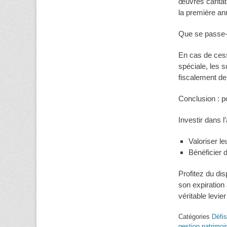
œuvres caritat
la première ann
Que se passe-t
En cas de ces
spéciale, les
fiscalement de
Conclusion : po
Investir dans l
Valoriser l
Bénéficier d
Profitez du dis
son expiration
véritable levier
Catégories
Défis
gestion patrimoi