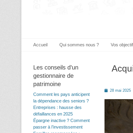
Menu principal
Aller
Accueil
Qui sommes nous ?
Vos objecti
au
contenu
Acqui
Les conseils d’un
gestionnaire de
patrimoine
Posted
28 mai 2025
Comment les pays anticipent
on
la dépendance des seniors ?
Entreprises : hausse des
défaillances en 2025
Épargne inactive ? Comment
passer à l’investissement