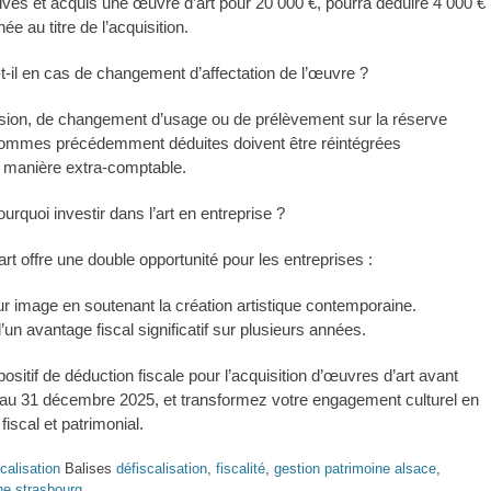
ives et acquis une œuvre d’art pour 20 000 €, pourra déduire 4 000 €
ée au titre de l’acquisition.
-il en cas de changement d’affectation de l’œuvre ?
sion, de changement d’usage ou de prélèvement sur la réserve
 sommes précédemment déduites doivent être réintégrées
 manière extra-comptable.
urquoi investir dans l’art en entreprise ?
’art offre une double opportunité pour les entreprises :
eur image en soutenant la création artistique contemporaine.
’un avantage fiscal significatif sur plusieurs années.
positif de déduction fiscale pour l’acquisition d’œuvres d’art avant
 au 31 décembre 2025, et transformez votre engagement culturel en
 fiscal et patrimonial.
calisation
Balises
défiscalisation
,
fiscalité
,
gestion patrimoine alsace
,
ne strasbourg