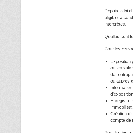
Depuis la loi 
éligible, à con
interprètes.
Quelles sont le
Pour les œuvre
Exposition p
ou les sala
de l’entrep
ou auprès d’
Information 
d’exposition
Enregistrem
immobilisat
Création d’
compte de r
Pour les inst