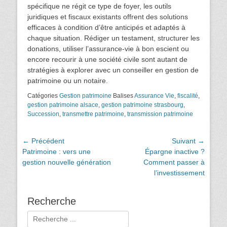
spécifique ne régit ce type de foyer, les outils
juridiques et fiscaux existants offrent des solutions
efficaces à condition d’être anticipés et adaptés à
chaque situation. Rédiger un testament, structurer les
donations, utiliser l’assurance-vie à bon escient ou
encore recourir à une société civile sont autant de
stratégies à explorer avec un conseiller en gestion de
patrimoine ou un notaire.
Catégories
Gestion patrimoine
Balises
Assurance Vie
,
fiscalité
,
gestion patrimoine alsace
,
gestion patrimoine strasbourg
,
Succession
,
transmettre patrimoine
,
transmission patrimoine
Navigation
← Précédent
Suivant →
Article
Article
Patrimoine : vers une
Épargne inactive ?
de
précédent :
suivant :
gestion nouvelle génération
Comment passer à
l’article
l’investissement
Recherche
Rechercher :