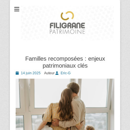
Votre cabinet de conseil en gestion et organisation patrimoniale
Filigrane
Patrimoine
Familles recomposées : enjeux
patrimoniaux clés
Posted
14 juin 2025
Auteur
Eric-G
on