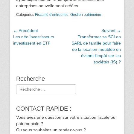
entreprises nouvellement créées.
Catégories
Fiscalité d'entreprise
,
Gestion patrimoine
Navigation
← Précédent
Suivant →
Article
Article
Les néo investisseurs
Transformer sa SCI en
de
précédent :
suivant :
investissent en ETF
SARL de famille pour faire
l’article
de la location meublée en
évitant l’impôt sur les
sociétés (IS) ?
Recherche
Rechercher :
CONTACT RAPIDE :
Vous avez une question sur votre situation fiscale ou
patrimoniale ?
Ou vous souhaitez un rendez-vous ?