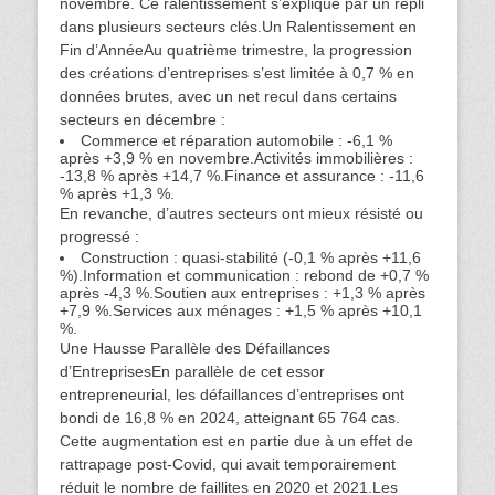
novembre. Ce ralentissement s’explique par un repli
dans plusieurs secteurs clés.Un Ralentissement en
Fin d’AnnéeAu quatrième trimestre, la progression
des créations d’entreprises s’est limitée à 0,7 % en
données brutes, avec un net recul dans certains
secteurs en décembre :
Commerce et réparation automobile : -6,1 %
après +3,9 % en novembre.Activités immobilières :
-13,8 % après +14,7 %.Finance et assurance : -11,6
% après +1,3 %.
En revanche, d’autres secteurs ont mieux résisté ou
progressé :
Construction : quasi-stabilité (-0,1 % après +11,6
%).Information et communication : rebond de +0,7 %
après -4,3 %.Soutien aux entreprises : +1,3 % après
+7,9 %.Services aux ménages : +1,5 % après +10,1
%.
Une Hausse Parallèle des Défaillances
d’EntreprisesEn parallèle de cet essor
entrepreneurial, les défaillances d’entreprises ont
bondi de 16,8 % en 2024, atteignant 65 764 cas.
Cette augmentation est en partie due à un effet de
rattrapage post-Covid, qui avait temporairement
réduit le nombre de faillites en 2020 et 2021.Les