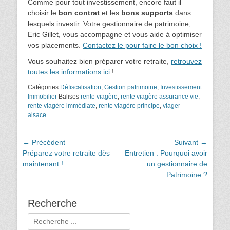
Comme pour tout investissement, encore faut il
choisir le
bon contrat
et les
bons supports
dans
lesquels investir. Votre gestionnaire de patrimoine,
Eric Gillet, vous accompagne et vous aide à optimiser
vos placements.
Contactez le pour faire le bon choix !
Vous souhaitez bien préparer votre retraite,
retrouvez
toutes les informations ici
!
Catégories
Défiscalisation
,
Gestion patrimoine
,
Investissement
Immobilier
Balises
rente viagère
,
rente viagère assurance vie
,
rente viagère immédiate
,
rente viagère principe
,
viager
alsace
Navigation
← Précédent
Suivant →
Article
Article
Préparez votre retraite dès
Entretien : Pourquoi avoir
de
précédent :
suivant :
maintenant !
un gestionnaire de
l’article
Patrimoine ?
Recherche
Rechercher :