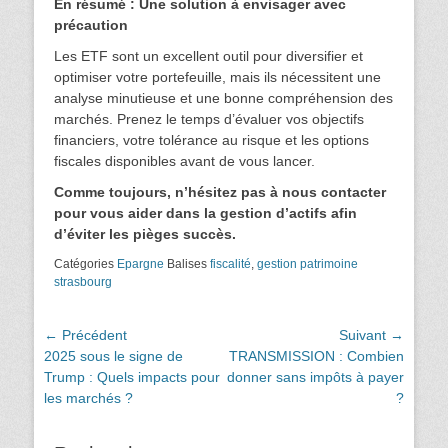
En résumé : Une solution à envisager avec
précaution
Les ETF sont un excellent outil pour diversifier et
optimiser votre portefeuille, mais ils nécessitent une
analyse minutieuse et une bonne compréhension des
marchés. Prenez le temps d’évaluer vos objectifs
financiers, votre tolérance au risque et les options
fiscales disponibles avant de vous lancer.
Comme toujours, n’hésitez pas à nous contacter
pour vous aider dans la gestion d’actifs afin
d’éviter les pièges succès.
Catégories
Epargne
Balises
fiscalité
,
gestion patrimoine
strasbourg
Navigation
← Précédent
Suivant →
Article
Article
2025 sous le signe de
TRANSMISSION : Combien
de
précédent :
suivant :
Trump : Quels impacts pour
donner sans impôts à payer
l’article
les marchés ?
?