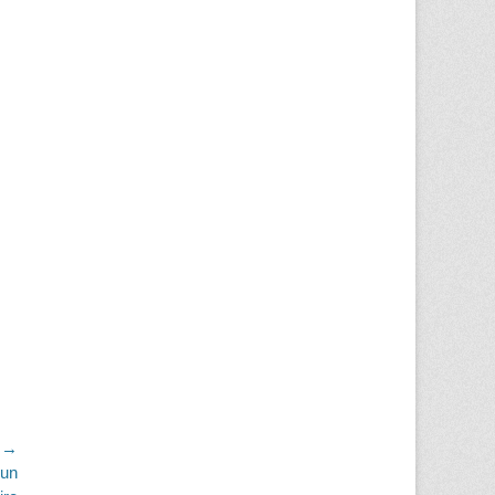
t →
 un