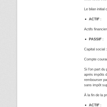
Le bilan initial
ACTIF
:
Actifs financie
PASSIF
:
Capital social 
Compte courant
Si l’on part du
après impôts de
rembourser par
sans impôt su
À la fin de la 
ACTIF
: