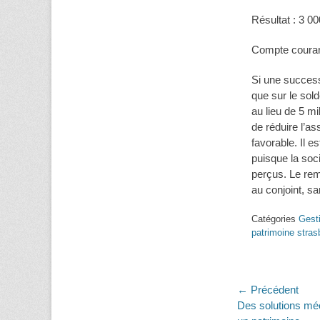
Résultat : 3 0
Compte courant
Si une succes
que sur le sol
au lieu de 5 mi
de réduire l’as
favorable. Il e
puisque la soci
perçus. Le rem
au conjoint, s
Catégories
Gest
patrimoine stras
Navigati
← Précédent
Article
Des solutions mé
de