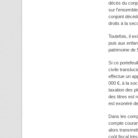
décès du conjoi
sur l’ensemble
conjoint décédé
droits à la se
Toutefois, il e
puis aux enfan
patrimoine de 
Si ce portefeui
civile transluc
effectue un app
000 €, à la so
taxation des pl
des titres est 
est exonéré de
Dans les compte
compte courant 
alors transmet
coût fiscal trè