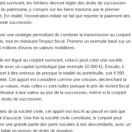
nt survivant, les héritiers devront régler des droits de succession
 du patrimoine, y compris sur les biens transmis par le premier
. En réalité, l’exonération initiale ne fait que reporter le paiement des
conde succession.
xiste une stratégie permettant de combiner la transmission au conjoint
ts, tout en réduisant l’impact fiscal. Prenons un exemple basé sur un
5 millions d’euros en valeurs mobilières.
lle est légué au conjoint survivant, celui-ci peut créer une société
ide avec un capital symbolique (par exemple 10 000 €). Ensuite, il
ort à titre onéreux de presque la totalité du portefeuille, soit 4 990
ciété. Cet apport est considéré comme une cession, déclenchant la
us-values, mais celles-ci sont nulles puisque le prix de revient fiscal
réévalué à leur valeur au jour de la succession, même si le conjoint
 droits de succession.
s de la société civile, cet apport est inscrit au passif en tant que
d’associé. Une fois la société civile constituée, le conjoint peut
tre une grande partie des parts sociales à ses descendants, avec un
s faible en termes de droits de donation.