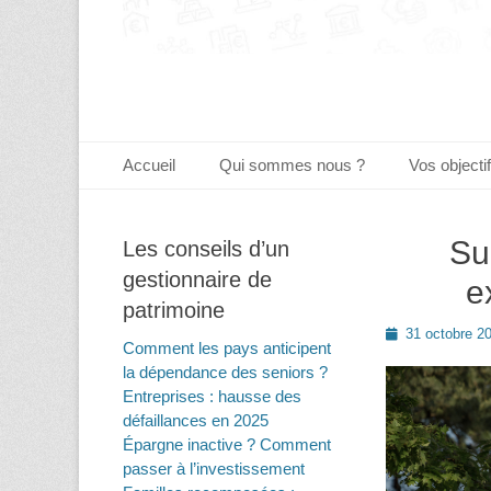
Menu principal
Aller
Accueil
Qui sommes nous ?
Vos objecti
au
contenu
Su
Les conseils d’un
gestionnaire de
e
patrimoine
Posted
31 octobre 2
Comment les pays anticipent
on
la dépendance des seniors ?
Entreprises : hausse des
défaillances en 2025
Épargne inactive ? Comment
passer à l’investissement