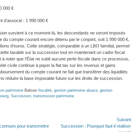
00 000 €
 d’associé : 1 990 000 €
sion survient à ce moment-là, les descendants ne seront imposés
de du compte courant encore détenu par le conjoint, soit 1 990 000 €,
llions d’euros. Cette stratégie, comparable à un LBO familial, permet
siette taxable sur la succession tout en maintenant un cadre fiscal
st à noter que l’État ne subit aucune perte fiscale dans ce processus,
été civile continue à payer la flat tax sur les revenus et gains
boursement du compte courant ne fait que transférer des liquidités
ans réduire la base imposable future sur les droits de succession.
ion patrimoine
Balises
fiscalité
,
gestion patrimoine alsace
,
gestion
bourg
,
Succession
,
transmission patrimoine
on
Suivan
Article
connues pour transmettre
Succession : Pourquoi faut-il réaliser