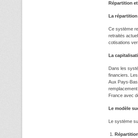
Répartition e
La répartition
Ce système rep
retraités actue
cotisations ve
La capitalisat
Dans les systè
financiers. Le
Aux Pays-Bas, 
remplacement ne
France avec de
Le modèle suéd
Le système sué
Répartitio