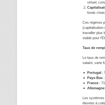
virtuel, con
Capitalisat
fonds choisi
Ces régimes pu
(capitalisation
travailler plu
stable pour l’Ét
Taux de rempl
Le taux de rem
salaire, varie 
Portugal
: 
Pays-Bas
:
France
: 71
Allemagne
Les systèmes i
élevées à coti