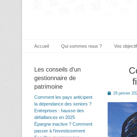
Menu principal
Aller
Accueil
Qui sommes nous ?
Vos objecti
au
contenu
C
Les conseils d’un
gestionnaire de
f
patrimoine
Posted
29 janvier 20
Comment les pays anticipent
on
la dépendance des seniors ?
Entreprises : hausse des
défaillances en 2025
Épargne inactive ? Comment
passer à l’investissement