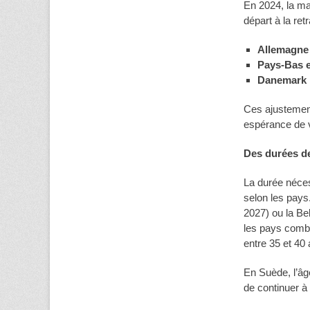
En 2024, la ma
départ à la ret
Allemagne
Pays-Bas e
Danemark
Ces ajustements
espérance de v
Des durées de
La durée néces
selon les pays.
2027) ou la Be
les pays combin
entre 35 et 4
En Suède, l’âge
de continuer à