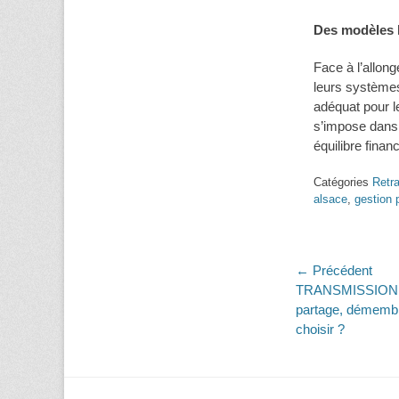
Des modèles 
Face à l’allon
leurs systèmes
adéquat pour le
s’impose dans
équilibre financ
Catégories
Retra
alsace
,
gestion 
Navigati
← Précédent
Article
TRANSMISSION : 
de
précédent :
partage, démembr
l’article
choisir ?