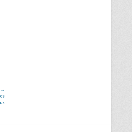
t →
des
aux