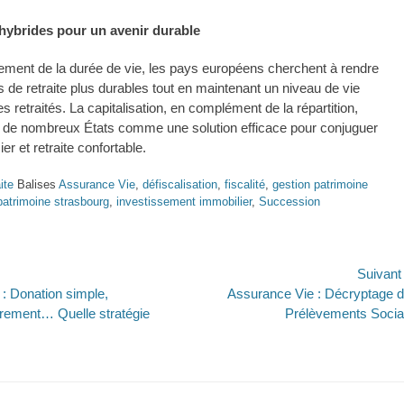
hybrides pour un avenir durable
gement de la durée de vie, les pays européens cherchent à rendre
 de retraite plus durables tout en maintenant un niveau de vie
s retraités. La capitalisation, en complément de la répartition,
 de nombreux États comme une solution efficace pour conjuguer
ier et retraite confortable.
ite
Balises
Assurance Vie
,
défiscalisation
,
fiscalité
,
gestion patrimoine
patrimoine strasbourg
,
investissement immobilier
,
Succession
on
Suivan
Article
Donation simple,
Assurance Vie : Décryptage 
suivant :
ement… Quelle stratégie
Prélèvements Soci