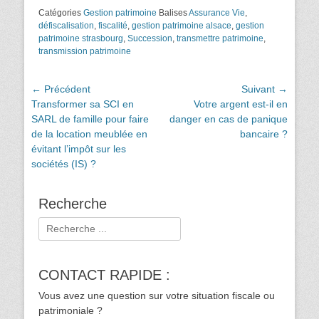
Catégories
Gestion patrimoine
Balises
Assurance Vie
,
défiscalisation
,
fiscalité
,
gestion patrimoine alsace
,
gestion
patrimoine strasbourg
,
Succession
,
transmettre patrimoine
,
transmission patrimoine
Navigation
← Précédent
Suivant →
Article
Article
Transformer sa SCI en
Votre argent est-il en
de
précédent :
suivant :
SARL de famille pour faire
danger en cas de panique
l’article
de la location meublée en
bancaire ?
évitant l’impôt sur les
sociétés (IS) ?
Recherche
Rechercher :
CONTACT RAPIDE :
Vous avez une question sur votre situation fiscale ou
patrimoniale ?