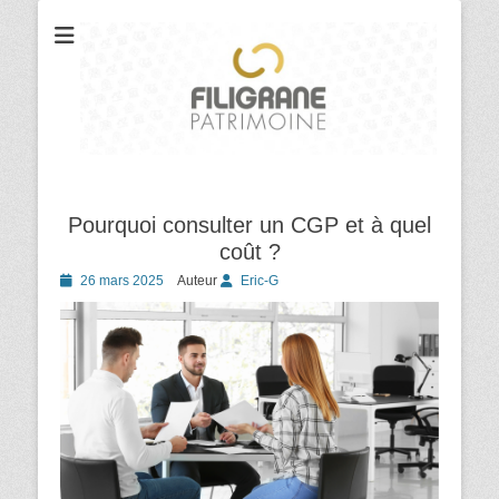
Votre cabinet de conseil en gestion et organisation patrimoniale
Filigrane
Patrimoine
Pourquoi consulter un CGP et à quel
coût ?
Posted
26 mars 2025
Auteur
Eric-G
on